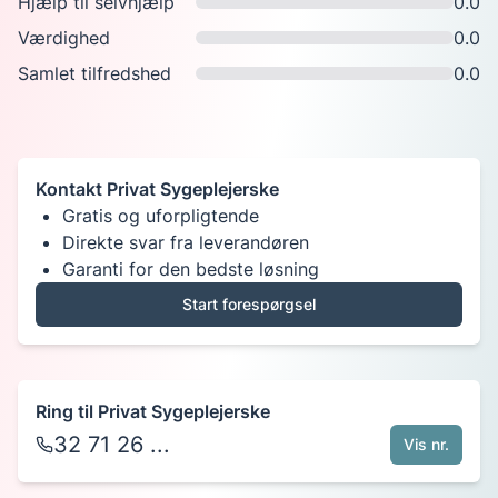
Hjælp til selvhjælp
0.0
Værdighed
0.0
Samlet tilfredshed
0.0
Kontakt
Privat Sygeplejerske
Gratis og uforpligtende
Direkte svar fra leverandøren
Garanti for den bedste løsning
Start forespørgsel
Ring til
Privat Sygeplejerske
32 71 26 ...
Vis nr.