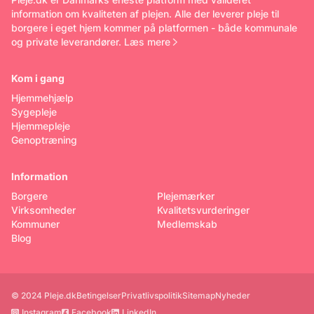
information om kvaliteten af plejen. Alle der leverer pleje til
borgere i eget hjem kommer på platformen - både kommunale
og private leverandører.
Læs mere
Kom i gang
Hjemmehjælp
Sygepleje
Hjemmepleje
Genoptræning
Information
Borgere
Plejemærker
Virksomheder
Kvalitetsvurderinger
Kommuner
Medlemskab
Blog
© 2024 Pleje.dk
Betingelser
Privatlivspolitik
Sitemap
Nyheder
Instagram
Facebook
LinkedIn