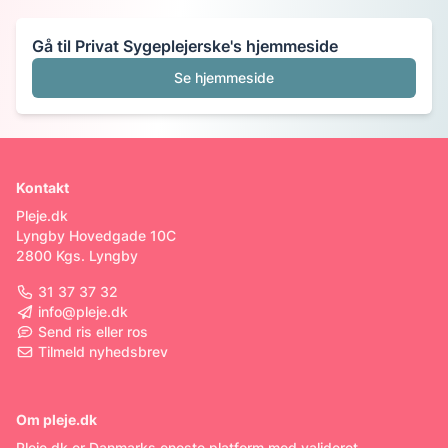
Gå til
Privat Sygeplejerske
's hjemmeside
Se hjemmeside
Kontakt
Pleje.dk
Lyngby Hovedgade 10C
2800 Kgs. Lyngby
31 37 37 32
info@pleje.dk
Send ris eller ros
Tilmeld nyhedsbrev
Om pleje.dk
Pleje.dk er Danmarks eneste platform med valideret