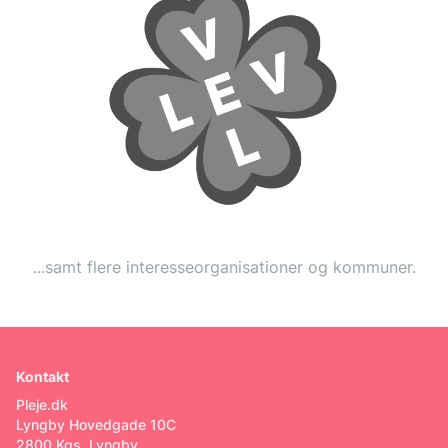
...samt flere interesseorganisationer og kommuner.
Kontakt
Pleje.dk
Lyngby Hovedgade 10C
2800 Kgs. Lyngby