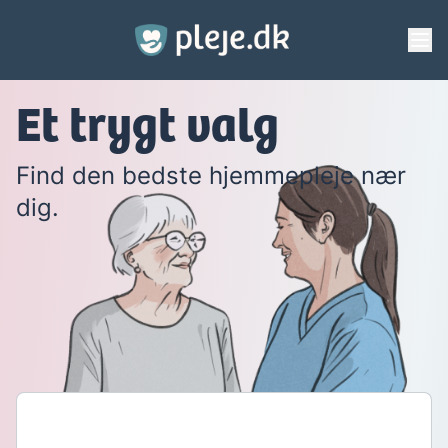
Gå til hovedindhold
Et trygt valg
Find den bedste hjemmepleje nær
dig.