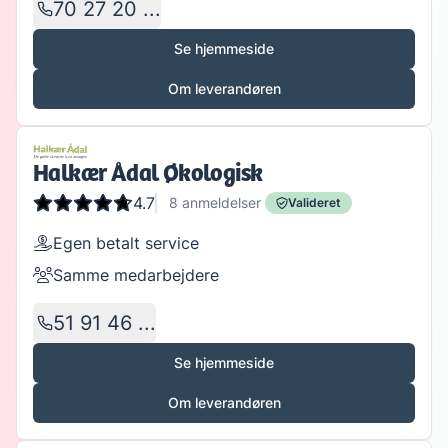
70 27 20 ...
Se hjemmeside
Om leverandøren
Halkær Ådal Økologisk
4.7
8
anmeldelser
Valideret
Egen betalt service
Samme medarbejdere
51 91 46 ...
Se hjemmeside
Om leverandøren