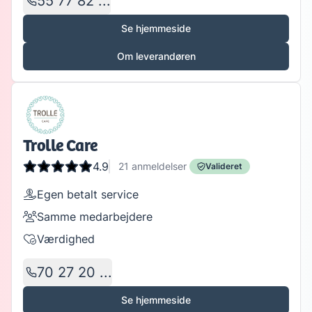
55 77 82 ...
Se hjemmeside
Om leverandøren
Trolle Care
4.9
21
anmeldelser
Valideret
Egen betalt service
Samme medarbejdere
Værdighed
70 27 20 ...
Se hjemmeside