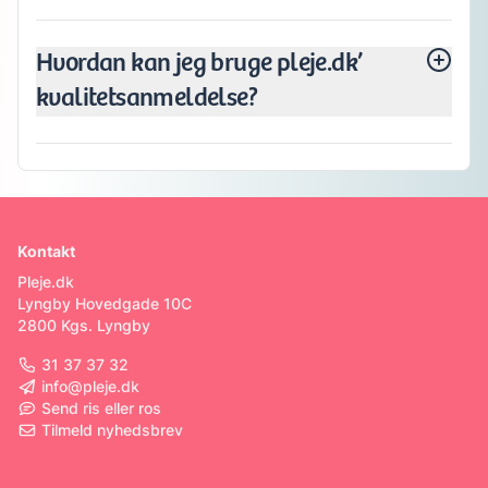
Hvordan kan jeg bruge pleje.dk’
kvalitetsanmeldelse?
Kontakt
Pleje.dk
Lyngby Hovedgade 10C
2800 Kgs. Lyngby
31 37 37 32
info@pleje.dk
Send ris eller ros
Tilmeld nyhedsbrev