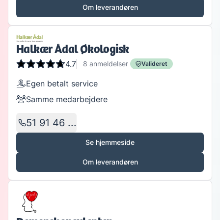
Om leverandøren
Halkær Ådal Økologisk
4.7
8
anmeldelser
Valideret
Egen betalt service
Samme medarbejdere
51 91 46 ...
Se hjemmeside
Om leverandøren