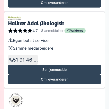
Om leverandøren
Halkær Ådal Økologisk
4.7
8
anmeldelser
Valideret
Egen betalt service
Samme medarbejdere
51 91 46 ...
Se hjemmeside
Om leverandøren