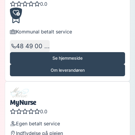
0.0
Kommunal betalt service
48 49 00 ...
Se hjemmeside
Om leverandøren
MyNurse
0.0
Egen betalt service
Indflydelse på plejen