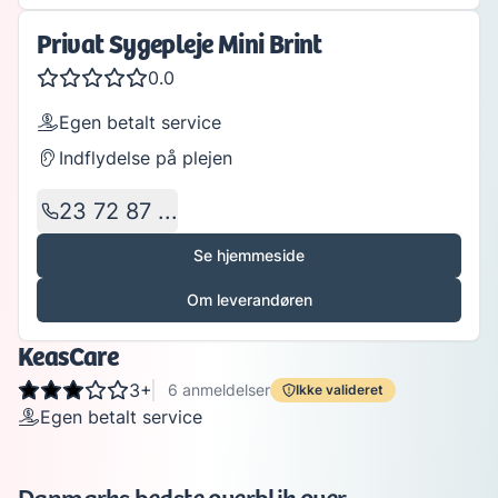
Privat Sygepleje Mini Brint
0.0
Egen betalt service
Indflydelse på plejen
23 72 87 ...
Se hjemmeside
Om leverandøren
KeasCare
3+
6
anmeldelser
Ikke valideret
Egen betalt service